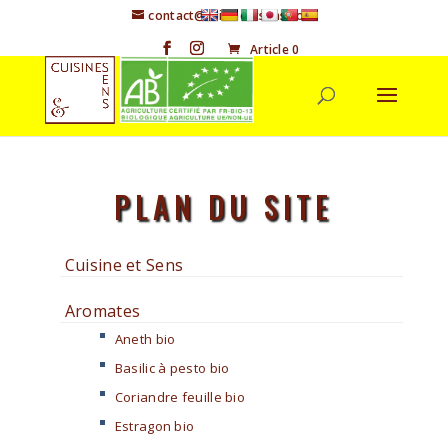
contact@cuisineetsens.com
Article 0
PLAN DU SITE
Cuisine et Sens
Aromates
Aneth bio
Basilic à pesto bio
Coriandre feuille bio
Estragon bio