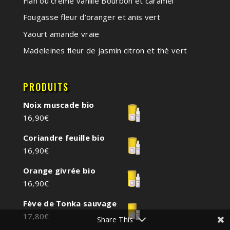
Flan ou crème vanille Bourbon et caramel
Fougasse fleur d’oranger et anis vert
Yaourt amande vraie
Madeleines fleur de jasmin citron et thé vert
PRODUITS
Noix muscade bio
16,90
€
Coriandre feuille bio
16,90
€
Orange givrée bio
16,90
€
Fève de Tonka sauvage
17,80
€
Share This