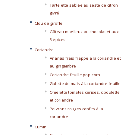
Tartelette sablée au zeste de citron
givré
Clou de girofle
Gâteau moelleux au chocolat et aux
3 épices
Coriandre
Ananas frais frappé à la coriandre et
au gingembre
Coriandre feuille pop-corn
Galette de maïs à la coriandre feuille
Omelette tomates cerises, ciboulette
et coriandre
Poivrons rouges confits à la
coriandre
Cumin