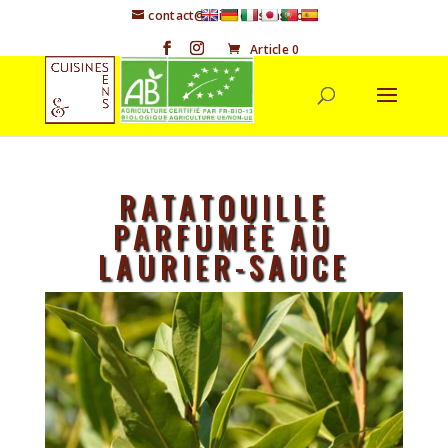
contact@cuisineetsens.com
Article 0
RATATOUILLE
PARFUMÉE AU
LAURIER-SAUCE