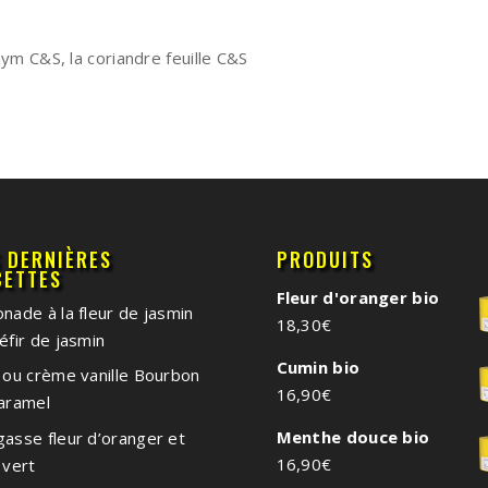
hym C&S, la coriandre feuille C&S
S DERNIÈRES
PRODUITS
CETTES
Fleur d'oranger bio
nade à la fleur de jasmin
18,30
€
éfir de jasmin
Cumin bio
 ou crème vanille Bourbon
16,90
€
caramel
Menthe douce bio
asse fleur d’oranger et
16,90
€
 vert