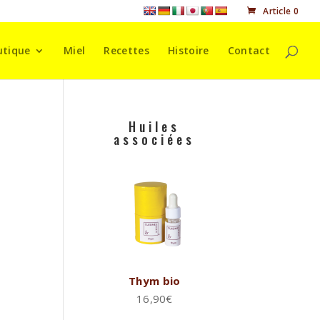
Article 0
utique
Miel
Recettes
Histoire
Contact
Huiles
associées
Thym bio
16,90
€