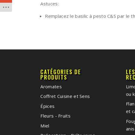
Astuces:
Remplacez le basilic à pesto C&S par le t
CATÉGORIES DE
LE
PRODUITS
RE
Aromates
Limo
ou k
Coffret Cuisine et Sens
Flan
Épices
et 
Fleurs - Fruits
Foug
Miel
anis