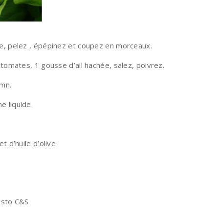
te, pelez , épépinez et coupez en morceaux.
 tomates, 1 gousse d’ail hachée, salez, poivrez.
0mn.
e liquide.
t d’huile d’olive
pesto C&S