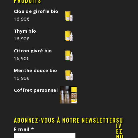
PRODUITS
Clou de girofle bio
16,90
€
Thym bio
16,90
€
Citron givré bio
16,90
€
Menthe douce bio
16,90
€
Coffret personnel
ABONNEZ-VOUS À NOTRE NEWSLETTER
SU
IV
E-mail
*
EZ
NO