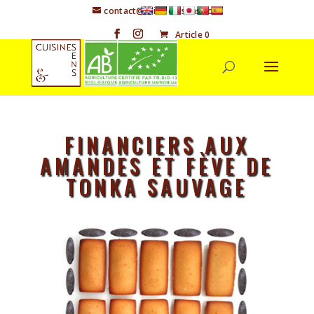
contact@cuisineetsens.com
Article 0
FINANCIERS AUX
AMANDES ET FÈVE DE
TONKA SAUVAGE