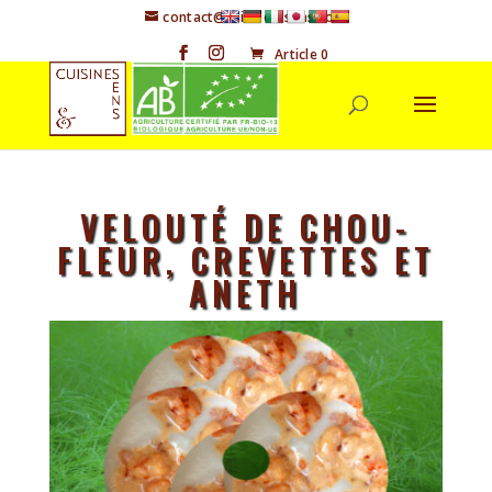
contact@cuisineetsens.com
Article 0
VELOUTÉ DE CHOU-
FLEUR, CREVETTES ET
ANETH