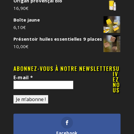
Origan provençal bio
16,90
€
Boîte jaune
6,10
€
Présentoir huiles essentielles 9 places
10,00
€
ABONNEZ-VOUS À NOTRE NEWSLETTER
SU
IV
E-mail
*
EZ
NO
US
Facebook