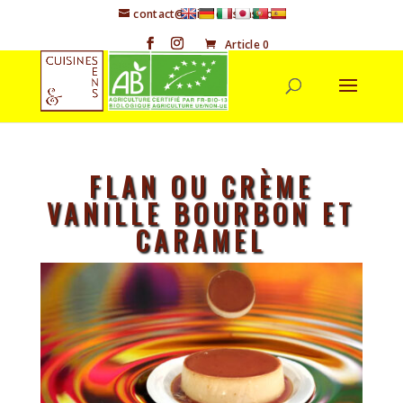
contact@cuisineetsens.com
Article 0
FLAN OU CRÈME
VANILLE BOURBON ET
CARAMEL