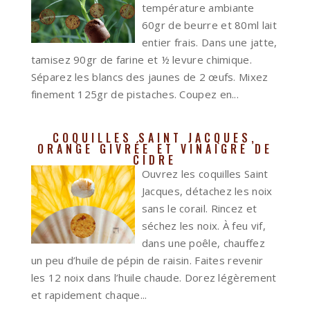
température ambiante
60gr de beurre et 80ml lait
entier frais. Dans une jatte,
tamisez 90gr de farine et ½ levure chimique.
Séparez les blancs des jaunes de 2 œufs. Mixez
finement 125gr de pistaches. Coupez en...
COQUILLES SAINT JACQUES,
ORANGE GIVRÉE ET VINAIGRE DE
CIDRE
Ouvrez les coquilles Saint
Jacques, détachez les noix
sans le corail. Rincez et
séchez les noix. À feu vif,
dans une poêle, chauffez
un peu d’huile de pépin de raisin. Faites revenir
les 12 noix dans l’huile chaude. Dorez légèrement
et rapidement chaque...