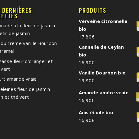
S DERNIÈRES
PRODUITS
CETTES
Verveine citronnelle
nade à la fleur de jasmin
bio
éfir de jasmin
17,80
€
 ou crème vanille Bourbon
Cannelle de Ceylan
caramel
bio
asse fleur d’oranger et
16,90
€
 vert
Vanille Bourbon bio
urt amande vraie
19,80
€
leines fleur de jasmin
Amande amère vraie
on et thé vert
16,90
€
Anis étoilé bio
16,90
€