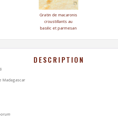
Gratin de macaronis
croustillants au
basilic et parmesan
DESCRIPTION
é
 de Madagascar
porum