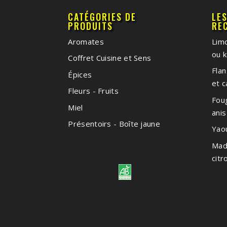
CATÉGORIES DE
LE
PRODUITS
RE
Aromates
Limo
ou k
Coffret Cuisine et Sens
Flan
Épices
et 
Fleurs - Fruits
Foug
Miel
anis
Présentoirs - Boîte jaune
Yao
Made
citr