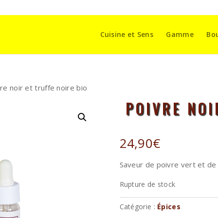
Cuisine et Sens
Gamme
Bo
re noir et truffe noire bio
POIVRE NOI
24,90
€
Saveur de poivre vert et de 
Rupture de stock
Catégorie :
Épices