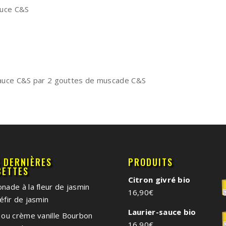
sauce C&S
-sauce C&S par 2 gouttes de muscade C&S
S DERNIÈRES
PRODUITS
CETTES
Citron givré bio
nade à la fleur de jasmin
16,90
€
éfir de jasmin
Laurier-sauce bio
 ou crème vanille Bourbon
16,90
€