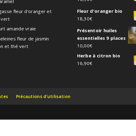
caramel
Fleur d'oranger bio
asse fleur d’oranger et
18,30
€
 vert
urt amande vraie
Présentoir huiles
essentielles 9 places
leines fleur de jasmin
10,00
€
on et thé vert
Herbe à citron bio
16,90
€
ntes
Précautions d’utilisation