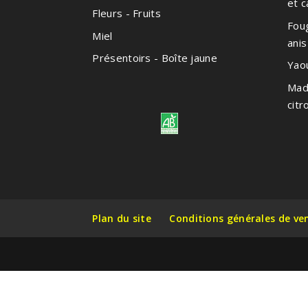
et 
Fleurs - Fruits
Foug
Miel
anis
Présentoirs - Boîte jaune
Yao
Made
citr
Plan du site
Conditions générales de ve