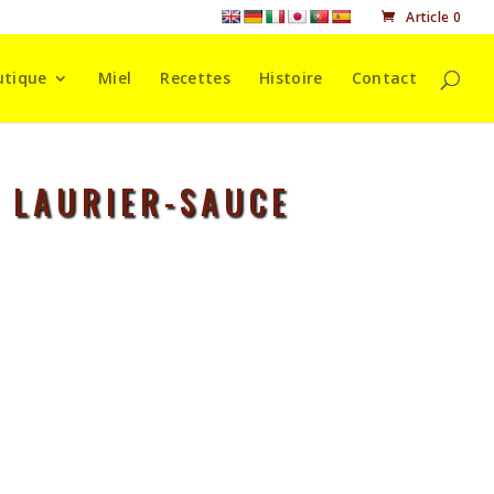
Article 0
utique
Miel
Recettes
Histoire
Contact
 LAURIER-SAUCE