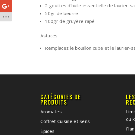
2 gouttes d’huile essentielle de laurier-
50gr de beurre
100gr de gruyère rapé
Astuces
Remplacez le bouillon cube et le laurier
CATÉGORIES DE
LE
PRODUITS
RE
Aromates
Limo
ou k
Coffret Cuisine et Sens
Flan
Épices