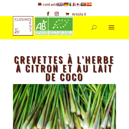
contact@cuisineetsens.com
Article 0
CREVETTES À L’HERBE
À CITRON ET AU LAIT
DE COCO