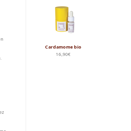
en
Cardamome bio
16,90
€
.
ez