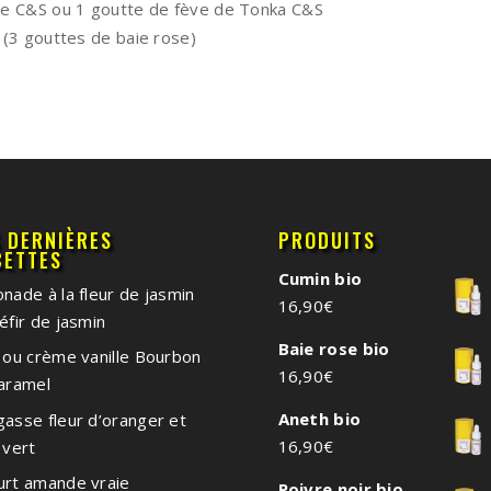
e C&S ou 1 goutte de fève de Tonka C&S
 (3 gouttes de baie rose)
S DERNIÈRES
PRODUITS
CETTES
Cumin bio
nade à la fleur de jasmin
16,90
€
éfir de jasmin
Baie rose bio
 ou crème vanille Bourbon
16,90
€
caramel
Aneth bio
asse fleur d’oranger et
16,90
€
 vert
urt amande vraie
Poivre noir bio