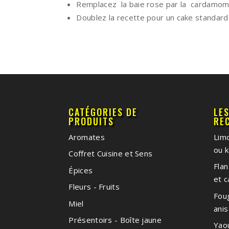
Remplacez la baie rose par la cardamom
Doublez la recette pour un cake standard
CATÉGORIES DE
LE
PRODUITS
RE
Aromates
Limo
ou k
Coffret Cuisine et Sens
Flan
Épices
et 
Fleurs - Fruits
Foug
Miel
anis
Présentoirs - Boîte jaune
Yao