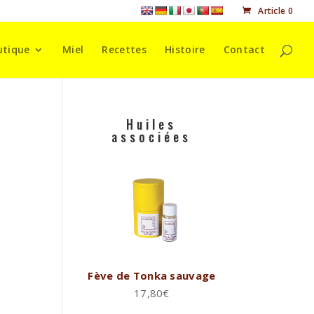
Article 0
utique
Miel
Recettes
Histoire
Contact
Huiles
associées
Fève de Tonka sauvage
17,80
€