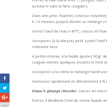
Portez le bain marie à 40°C, plongez l’œuf 
au beurre sans la faire coaguler).
Dans une jatte, fouettez (vitesse moyenne)
8-10 minutes jusqu’à obtenir un mélange cr
Sortez l’œuf de l’eau à 40°C, cassez et fou
Incorporez (à la Maryse) petit à petit l’œu
redevenir lisse.
A petite vitesse, à la feuille ajoutez 90gr 
coagule mettez quelques instants le fond du
Incorporez à la crème le mélange fariné ave
Garnissez rapidement et délicatement à ¾ 
Etape 3: glaçage chocolat.
Cassez en morce
Portez à ébullition 30ml de crème liquide en