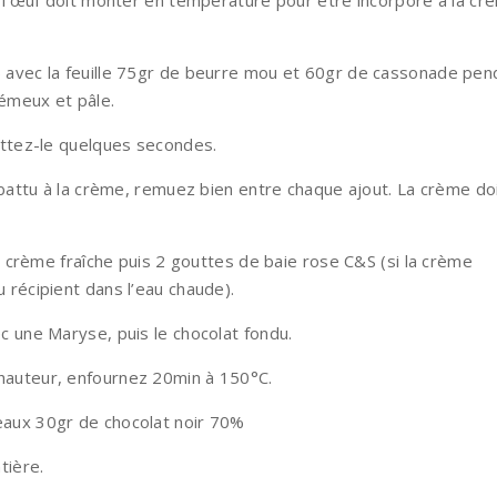
( l’œuf doit monter en température pour être incorporé à la cr
 avec la feuille 75gr de beurre mou et 60gr de cassonade pen
émeux et pâle.
ettez-le quelques secondes.
f battu à la crème, remuez bien entre chaque ajout. La crème do
de crème fraîche puis 2 gouttes de baie rose C&S (si la crème
 récipient dans l’eau chaude).
c une Maryse, puis le chocolat fondu.
hauteur, enfournez 20min à 150°C.
aux 30gr de chocolat noir 70%
tière.