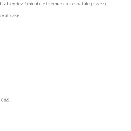
t, attendez 1minute et remuez à la spatule (lissez).
etit cake.
e C&S