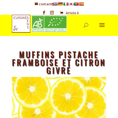
contact@cuisineetsens.com
Article 0
MUFFINS PISTACHE
FRAMBOISE ET CITRON
GIVRÉ