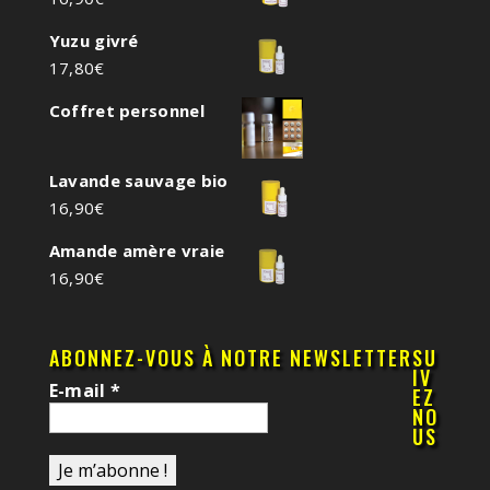
Yuzu givré
17,80
€
Coffret personnel
Lavande sauvage bio
16,90
€
Amande amère vraie
16,90
€
ABONNEZ-VOUS À NOTRE NEWSLETTER
SU
IV
E-mail
*
EZ
NO
US