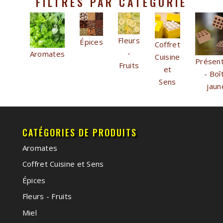
FILTRES PAR CATÉGORIE
Fleurs
Épices
Coffret
-
Aromates
Cuisine
Présent
Fruits
et
- Boî
Sens
jaun
CATÉGORIES DE PRODUITS
Aromates
Coffret Cuisine et Sens
Épices
Fleurs - Fruits
Miel