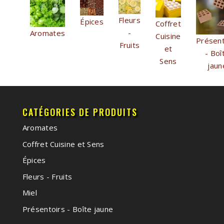
Fleurs
Épices
Coffret
-
Aromates
Cuisine
Présent
Fruits
et
- Boî
Sens
jaun
CATÉGORIES DE PRODUITS
Aromates
Coffret Cuisine et Sens
Épices
Fleurs - Fruits
Miel
Présentoirs - Boîte jaune