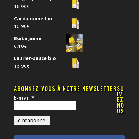
16,90
€
Cardamome bio
16,90
€
Boîte jaune
6,10
€
Laurier-sauce bio
16,90
€
ABONNEZ-VOUS À NOTRE NEWSLETTER
SU
IV
E-mail
*
EZ
NO
US