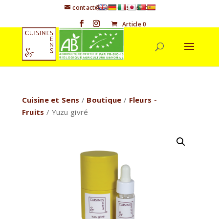
contact@cuisineetsens.com
Article 0
Cuisine et Sens
/
Boutique
/
Fleurs -
Fruits
/ Yuzu givré