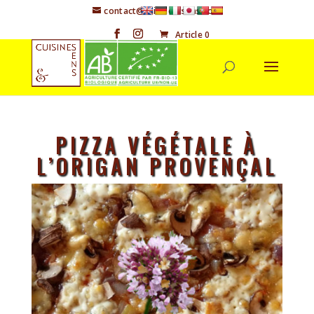
contact@cuisineetsens.com
Article 0
PIZZA VÉGÉTALE À
L’ORIGAN PROVENÇAL