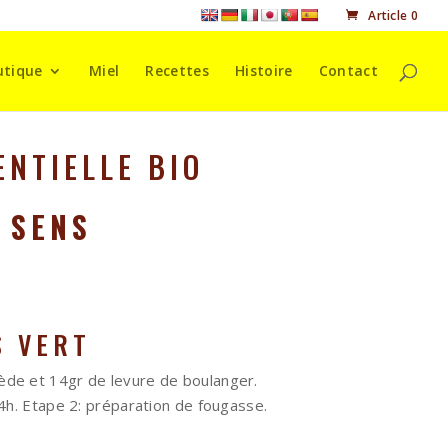
Article 0
utique
Miel
Recettes
Histoire
Contact
ENTIELLE BIO
 SENS
S VERT
tiède et 14gr de levure de boulanger.
h. Etape 2: préparation de fougasse.