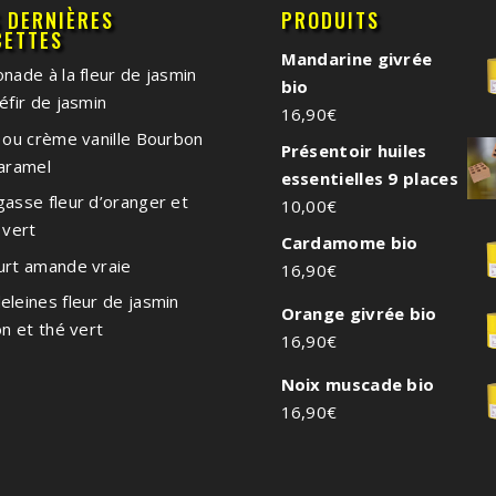
S DERNIÈRES
PRODUITS
CETTES
Mandarine givrée
nade à la fleur de jasmin
bio
éfir de jasmin
16,90
€
 ou crème vanille Bourbon
Présentoir huiles
caramel
essentielles 9 places
asse fleur d’oranger et
10,00
€
 vert
Cardamome bio
urt amande vraie
16,90
€
leines fleur de jasmin
Orange givrée bio
on et thé vert
16,90
€
Noix muscade bio
16,90
€