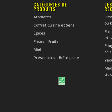
CATÉGORIES DE
LE
PRODUITS
RE
Aromates
Limo
ou k
Coffret Cuisine et Sens
Flan
Épices
et 
Fleurs - Fruits
Foug
Miel
anis
Présentoirs - Boîte jaune
Yao
Made
citr