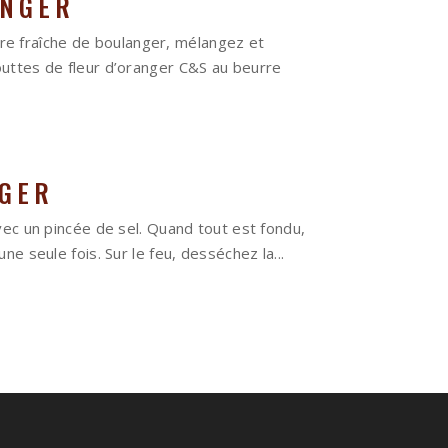
ANGER
vure fraîche de boulanger, mélangez et
outtes de fleur d’oranger C&S au beurre
NGER
vec un pincée de sel. Quand tout est fondu,
e seule fois. Sur le feu, desséchez la...