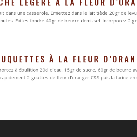
CHE LÉGÈRE À LA FLEUR D’OR
 lait dans une casserole. Emiettez dans le lait tiède 20gr de le
inutes. Faites fondre 40gr de beurre demi-sel. Incorporez 2 g
UQUETTES À LA FLEUR D’ORA
ortez à ébullition 20cl d’eau, 15gr de sucre, 60gr de beurre a
rapidement 2 gouttes de fleur d’oranger C&S puis la farine en un